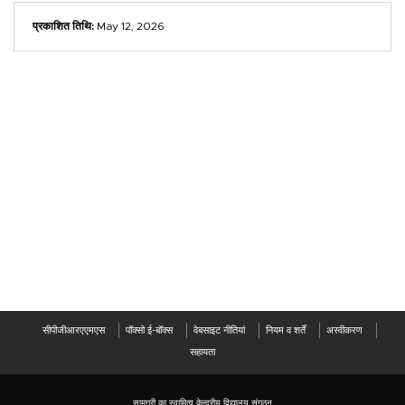
प्रकाशित तिथि:
May 12, 2026
सीपीजीआरएएमएस
पॉक्सो ई-बॉक्स
वेबसाइट नीतियां
नियम व शर्तें
अस्वीकरण
सहायता
सामग्री का स्वामित्व केन्द्रीय विद्यालय संगठन